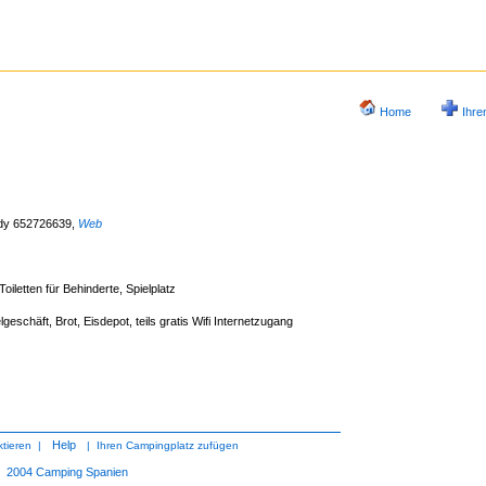
Home
Ihre
ndy 652726639
,
Web
letten für Behinderte, Spielplatz
geschäft, Brot, Eisdepot, teils gratis Wifi Internetzugang
Help
tieren
|
|
Ihren Campingplatz zufügen
2004
Camping Spanien