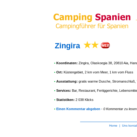
Zingira
•
Koordinaten:
Zingira
, Olaskoegia 38, 20810 Aia, Ha
•
Ort:
Küstengebiet, 2 km vom Meer, 1 km vom Fluss
•
Ausstattung:
gratis warme Dusche, Stromanschluß, Toi
•
Services:
Bar, Restaurant, Fertiggerichte, Lebensmittel
•
Statistiken:
2 038 Klicks
•
Einen Kommentar abgeben
-
0 Kommentar zu lesen
Home
|
Uns kontak