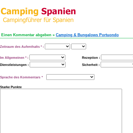
Einen Kommentar abgeben »
Camping & Bungalows Portuondo
Zeitraum des Aufenthalts
*
:
Im Allgemeinen
*
:
Rezeption :
Dienstleistungen :
Sicherheit :
Sprache des Kommentars
*
Starke Punkte