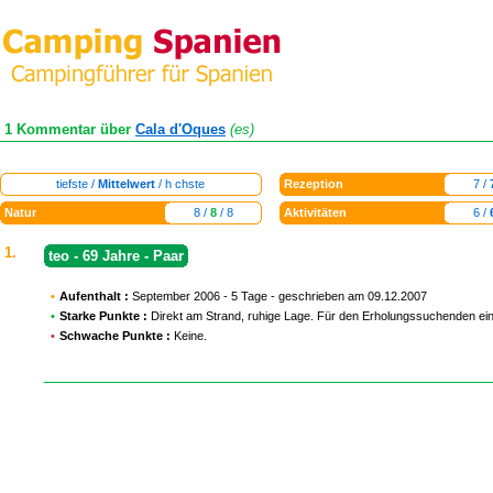
1 Kommentar über
Cala d'Oques
(es)
tiefste /
Mittelwert
/ h chste
Rezeption
7 /
Natur
8 /
8
/ 8
Aktivitäten
6 /
1.
teo - 69 Jahre - Paar
•
Aufenthalt :
September 2006 - 5 Tage - geschrieben am 09.12.2007
•
Starke Punkte :
Direkt am Strand, ruhige Lage. Für den Erholungssuchenden ein i
•
Schwache Punkte :
Keine.