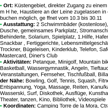
•
Ort:
Küstengebiet, direkter Zugang zu einem N
m H he, Haustiere an der Leine zugelassen in
buchen möglich, ge ffnet vom 10.3 bis 30.11
•
Ausstattung:
2 Schwimmbäder (kostenlose),
Dusche, gemeinsames Parkplatz, Stromanschluß
Behinderte, Solarium, Spielplatz, 1.Hilfe, Hafe
Snackbar , Fertiggerichte, Lebensmittelgesch
Trockner, Bügeleisen, Kinderklub, Telefon, Sa
Mastercard, Diner's Club
•
Aktivitäten:
Petanque, Minigolf, Mountain bike
Basketball, Wassergymnastik, Angeln, Tieftau
Veranstaltungen, Fernseher, Tischfußball, Billa
der Nähe:
Bowling, Golf, Tennis, Squash, Fitn
Entspannung, Yoga, Massage, Reiten, Kanu/ka
Wasserski, Surf, Diskothek, Ausflüge, Kunstha
Theater, tanzen, Kino, Bibliothek, Videospiele
•
Koordinaten:
Camping Torre de la Mora
, Ct