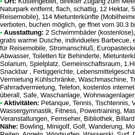
•
Ort:
Küstengebiet, direkter Zugang zum Meer
Naturpark entfernt, flach, schattig, 12 Hektar
Reisemobile), 114 Mietunterkünfte (Mobilheim
verboten, buchen möglich, ge ffnet vom 30.3 b
•
Ausstattung:
2 Schwimmbäder (kostenlose),
gratis warme Dusche, individueles Barbecue, 
für Reisemobile, Stromanschluß, Europastecke
Abwasser, Toiletten für Behinderte, Mietunterkü
Solarium, Spielplatz, Gemeinschaftsraum, 1.Hi
Snackbar , Fertiggerichte, Lebensmittelgeschäf
Vermietung Kühlschränke, Waschmaschine, Tr
Fahrradvermietung, Telefon, kostenlos internet
überall, Safe, Waschanlage, Wohnwagenlager,
•
Aktivitäten:
Petanque, Tennis, Tischtennis, Vo
Wassergymnastik, Fitness, Powertraining, Ma
Veranstaltungen, Fernseher, Bibliothek, Billard
Nähe:
Bowling, Minigolf, Golf, Wanderung, Mo
Reiten, Angeln, Windsurfen, Wasserski, Surf, 