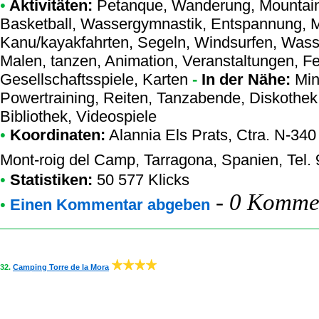
•
Aktivitäten:
Petanque, Wanderung, Mountain b
Basketball, Wassergymnastik, Entspannung, M
Kanu/kayakfahrten, Segeln, Windsurfen, Wasse
Malen, tanzen, Animation, Veranstaltungen, Fer
Gesellschaftsspiele, Karten
-
In der Nähe:
Mini
Powertraining, Reiten, Tanzabende, Diskothek
Bibliothek, Videospiele
•
Koordinaten:
Alannia Els Prats
, Ctra. N-340
Mont-roig del Camp, Tarragona, Spanien, Tel.
•
Statistiken:
50 577 Klicks
-
0 Kommen
•
Einen Kommentar abgeben
32.
Camping Torre de la Mora