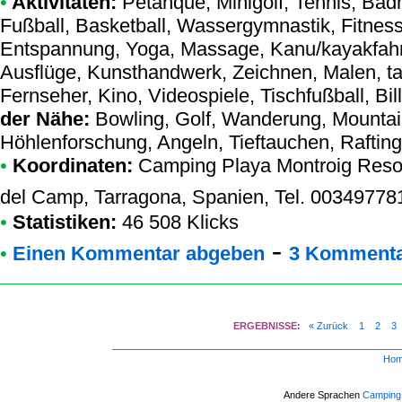
•
Aktivitäten:
Petanque, Minigolf, Tennis, Badm
Fußball, Basketball, Wassergymnastik, Fitness
Entspannung, Yoga, Massage, Kanu/kayakfahr
Ausflüge, Kunsthandwerk, Zeichnen, Malen, ta
Fernseher, Kino, Videospiele, Tischfußball, Bil
der Nähe:
Bowling, Golf, Wanderung, Mountain
Höhlenforschung, Angeln, Tieftauchen, Rafting
•
Koordinaten:
Camping Playa Montroig Reso
del Camp, Tarragona, Spanien, Tel. 0034977
•
Statistiken:
46 508 Klicks
-
•
Einen Kommentar abgeben
3 Kommenta
ERGEBNISSE:
« Zurück
1
2
3
Ho
Andere Sprachen
Camping