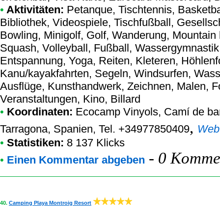
•
Aktivitäten:
Petanque, Tischtennis, Basketba
Bibliothek, Videospiele, Tischfußball, Gesellsc
Bowling, Minigolf, Golf, Wanderung, Mountain 
Squash, Volleyball, Fußball, Wassergymnastik,
Entspannung, Yoga, Reiten, Kleteren, Höhlenf
Kanu/kayakfahrten, Segeln, Windsurfen, Wasse
Ausflüge, Kunsthandwerk, Zeichnen, Malen, Fot
Veranstaltungen, Kino, Billard
•
Koordinaten:
Ecocamp Vinyols
, Camí de ba
,
Tarragona, Spanien, Tel. +34977850409
Web
•
Statistiken:
8 137 Klicks
-
0 Kommen
•
Einen Kommentar abgeben
40.
Camping Playa Montroig Resort