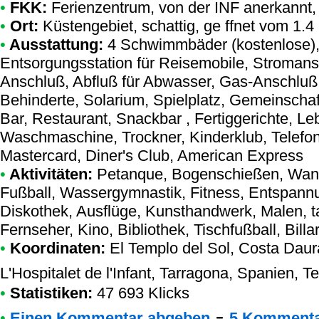
•
FKK:
Ferienzentrum
,
von der INF anerkannt
,
•
Ort:
Küstengebiet, schattig, ge ffnet vom 1.4
•
Ausstattung:
4 Schwimmbäder (kostenlose),
Entsorgungsstation für Reisemobile, Stromans
Anschluß, Abfluß für Abwasser, Gas-Anschluß,
Behinderte, Solarium, Spielplatz, Gemeinschaf
Bar, Restaurant, Snackbar , Fertiggerichte, Le
Waschmaschine, Trockner, Kinderklub, Telefon
Mastercard, Diner's Club, American Express
•
Aktivitäten:
Petanque, Bogenschießen, Wande
Fußball, Wassergymnastik, Fitness, Entspan
Diskothek, Ausflüge, Kunsthandwerk, Malen, t
Fernseher, Kino, Bibliothek, Tischfußball, Billa
•
Koordinaten:
El Templo del Sol
, Costa Daur
L'Hospitalet de l'Infant, Tarragona, Spanien, T
•
Statistiken:
47 693 Klicks
-
•
Einen Kommentar abgeben
5 Kommenta