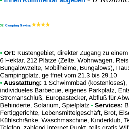
•
Einen Kommentar abgeben
37.
Camping Gavina
•
Ort:
Küstengebiet, direkter Zugang zu einem 
6 Hektar, 212 Plätze (Zelte, Wohnwagen, Reise
Bungalowzelte, Mobilheime, Bungalows), Haus
Campingplatz, ge ffnet vom 21.3 bis 29.10
•
Ausstattung:
1 Schwimmbad (kostenloses), 
individueles Barbecue, eigenes Parkplatz, Ent
Stromanschluß, Europastecker, Abfluß für Abw
Behinderte, Solarium, Spielplatz
-
Services:
Ba
Fertiggerichte, Lebensmittelgeschäft, Brot, E
Kühlschränke, Waschmaschine, Kinderklub, Te
Telefon, zahlend internet Punkt, teils gratis W