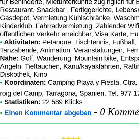
für Behinderte, Mietunterkünfte zug nglich für 
Restaurant, Snackbar , Fertiggerichte, Lebensm
Gasdepot, Vermietung Kühlschränke, Wasch
Kinderklub, Fahrradvermietung, Zahlender Wifi
öffentlichen Verkehr erreichbar, Visa Karte, E
•
Aktivitäten:
Petanque, Tischtennis, Fußball,
Tanzabende, Animation, Veranstaltungen, Ferns
Nähe:
Golf, Wanderung, Mountain bike, Entsp
Angeln, Tieftauchen, Kanu/kayakfahrten, Rafti
Diskothek, Kino
•
Koordinaten:
Camping Playa y Fiesta
, Ctra
roig del Camp, Tarragona, Spanien, Tel. 977
•
Statistiken:
22 589 Klicks
-
0 Kommen
•
Einen Kommentar abgeben