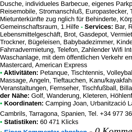
Dusche, individueles Barbecue, eigenes Parkpl
Reisemobile, Stromanschluß, Europastecker, To
Mietunterkünfte zug nglich für Behinderte, Körp
Gemeinschaftsraum, 1.Hilfe
-
Services:
Bar, R
Lebensmittelgeschäft, Brot, Gasdepot, Vermi
Trockner, Bügeleisen, Babybadezimmer, Kinder
Fahrradvermietung, Telefon, Zahlender Wifi Int
Waschanlage, mit dem öffentlichen Verkehr err
Mastercard, American Express
•
Aktivitäten:
Petanque, Tischtennis, Volleybal
Massage, Angeln, Tieftauchen, Kanu/kayakfahr
Veranstaltungen, Fernseher, Tischfußball, Billa
der Nähe:
Golf, Wanderung, Kleteren, Höhlen
•
Koordinaten:
Camping Joan
, Urbanització 
Cambrils, Tarragona, Spanien, Tel. +34 977 3
•
Statistiken:
60 471 Klicks
-
0 Kommen