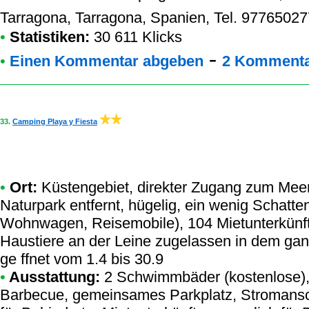
Tarragona, Tarragona, Spanien, Tel. 97765027
•
Statistiken:
30 611 Klicks
-
•
Einen Kommentar abgeben
2 Kommenta
33.
Camping Playa y Fiesta
•
Ort:
Küstengebiet, direkter Zugang zum Meer
Naturpark entfernt, hügelig, ein wenig Schatten
Wohnwagen, Reisemobile), 104 Mietunterkünf
Haustiere an der Leine zugelassen in dem ga
ge ffnet vom 1.4 bis 30.9
•
Ausstattung:
2 Schwimmbäder (kostenlose), 
Barbecue, gemeinsames Parkplatz, Stromanschl