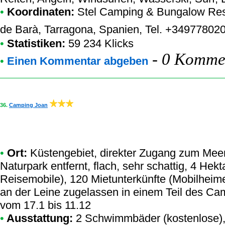
•
Koordinaten:
Stel Camping & Bungalow Res
de Barà, Tarragona, Spanien, Tel. +34977802
•
Statistiken:
59 234 Klicks
-
0 Kommen
•
Einen Kommentar abgeben
36.
Camping Joan
•
Ort:
Küstengebiet, direkter Zugang zum Meer
Naturpark entfernt, flach, sehr schattig, 4 He
Reisemobile), 120 Mietunterkünfte (Mobilhei
an der Leine zugelassen in einem Teil des Cam
vom 17.1 bis 11.12
•
Ausstattung:
2 Schwimmbäder (kostenlose),