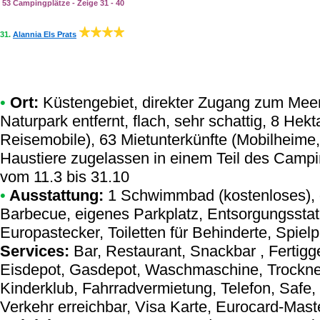
53 Campingplätze - Zeige 31 - 40
31.
Alannia Els Prats
•
Ort:
Küstengebiet, direkter Zugang zum Meer
Naturpark entfernt, flach, sehr schattig, 8 He
Reisemobile), 63 Mietunterkünfte (Mobilheim
Haustiere zugelassen in einem Teil des Campi
vom 11.3 bis 31.10
•
Ausstattung:
1 Schwimmbad (kostenloses), g
Barbecue, eigenes Parkplatz, Entsorgungsstat
Europastecker, Toiletten für Behinderte, Spiel
Services:
Bar, Restaurant, Snackbar , Fertigge
Eisdepot, Gasdepot, Waschmaschine, Trockne
Kinderklub, Fahrradvermietung, Telefon, Safe,
Verkehr erreichbar, Visa Karte, Eurocard-Mast