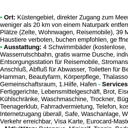
•
Ort:
Küstengebiet, direkter Zugang zum Mee
weniger als 20 km von einem Naturpark entfernt
Plätze (Zelte, Wohnwagen, Reisemobile), 39 M
Haustiere verboten, buchen empfohlen, ge ffne
•
Ausstattung:
4 Schwimmbäder (kostenlose, 
Wasserrutschbahn, gratis warme Dusche, indiv
Entsorgungsstation für Reisemobile, Stromans
Anschluß, Abfluß für Abwasser, Toiletten für B
Hamman, Beautyfarm, Körperpflege, Thalassoth
Gemeinschaftsraum, 1.Hilfe, Hafen
-
Services
Fertiggerichte, Lebensmittelgeschäft, Brot, E
Kühlschränke, Waschmaschine, Trockner, Büg
Teenagerklub, Fahrradvermietung, Telefon, kost
Internetzugang überall, Safe, Waschanlage, W
Verkehr erreichbar, Visa Karte, Eurocard-Mast