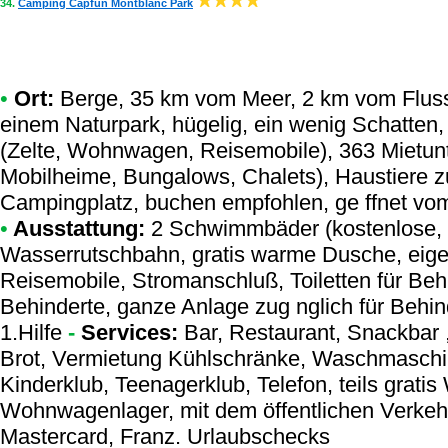
34.
Camping Capfun Montblanc Park
•
Ort:
Berge, 35 km vom Meer, 2 km vom Fluss
einem Naturpark, hügelig, ein wenig Schatten,
(Zelte, Wohnwagen, Reisemobile), 363 Mietunt
Mobilheime, Bungalows, Chalets), Haustiere 
Campingplatz, buchen empfohlen, ge ffnet vom
•
Ausstattung:
2 Schwimmbäder (kostenlose, 
Wasserrutschbahn, gratis warme Dusche, eigen
Reisemobile, Stromanschluß, Toiletten für Behi
Behinderte, ganze Anlage zug nglich für Behin
1.Hilfe
-
Services:
Bar, Restaurant, Snackbar ,
Brot, Vermietung Kühlschränke, Waschmaschi
Kinderklub, Teenagerklub, Telefon, teils gratis
Wohnwagenlager, mit dem öffentlichen Verkehr
Mastercard, Franz. Urlaubschecks