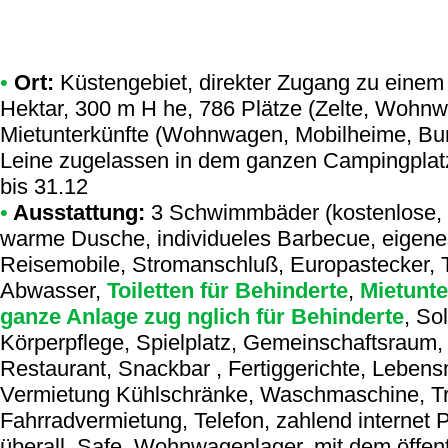
•
Ort:
Küstengebiet, direkter Zugang zu einem N
Hektar, 300 m H he, 786 Plätze (Zelte, Wohn
Mietunterkünfte (Wohnwagen, Mobilheime, Bun
Leine zugelassen in dem ganzen Campingplatz,
bis 31.12
•
Ausstattung:
3 Schwimmbäder (kostenlose, b
warme Dusche, individueles Barbecue, eigenes
Reisemobile, Stromanschluß, Europastecker, T
Abwasser,
Toiletten für Behinderte
,
Mietunte
ganze Anlage zug nglich für Behinderte
, So
Körperpflege, Spielplatz, Gemeinschaftsraum, 
Restaurant, Snackbar , Fertiggerichte, Lebens
Vermietung Kühlschränke, Waschmaschine, Tr
Fahrradvermietung, Telefon, zahlend internet 
überall, Safe, Wohnwagenlager, mit dem öffent