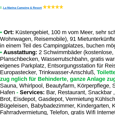
7.
La Marina Camping & Resort
•
Ort:
Küstengebiet, 100 m vom Meer, sehr schat
Wohnwagen, Reisemobile), 91 Mietunterkünfte
in einem Teil des Campingplatzes, buchen mögl
•
Ausstattung:
2 Schwimmbäder (kostenlose, g
Planschbecken, Wasserrutschbahn, gratis war
eigenes Parkplatz, Entsorgungsstation für Re
Europastecker, Trinkwasser-Anschluß,
Toilett
zug nglich für Behinderte
,
ganze Anlage zug
Sauna, Whirlpool, Beautyfarm, Körperpflege, S
Hafen
-
Services:
Bar, Restaurant, Snackbar , 
Brot, Eisdepot, Gasdepot, Vermietung Kühlsc
Bügeleisen, Babybadezimmer, Kindergarten, K
Fahrradvermietung, Telefon, gratis Wifi Inter