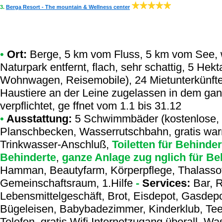
3.
Berga Resort - The mountain & Wellness center
•
Ort:
Berge, 5 km vom Fluss, 5 km vom See, 
Naturpark entfernt, flach, sehr schattig, 5 Hek
Wohnwagen, Reisemobile), 24 Mietunterkünfte
Haustiere an der Leine zugelassen in dem ga
verpflichtet, ge ffnet vom 1.1 bis 31.12
•
Ausstattung:
5 Schwimmbäder (kostenlose, b
Planschbecken, Wasserrutschbahn, gratis war
Trinkwasser-Anschluß,
Toiletten für Behinder
Behinderte
,
ganze Anlage zug nglich für Be
Hamman, Beautyfarm, Körperpflege, Thalassoth
Gemeinschaftsraum, 1.Hilfe
-
Services:
Bar, R
Lebensmittelgeschäft, Brot, Eisdepot, Gasdep
Bügeleisen, Babybadezimmer, Kinderklub, Tee
Telefon, gratis Wifi Internetzugang überall, W