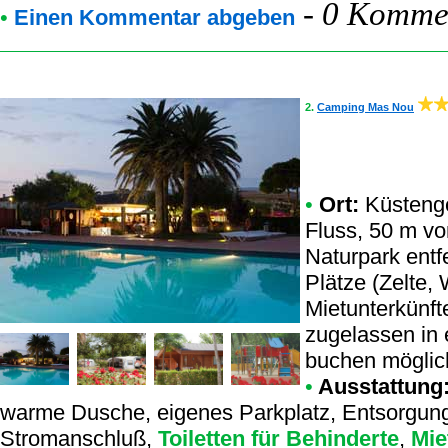
-
0 Kommen
•
Einen Kommentar abgeben
2.
Camping Mas Nou
•
Ort:
Küstenge
Fluss, 50 m v
Naturpark entfe
Plätze (Zelte
Mietunterkünft
zugelassen in 
buchen möglich
•
Ausstattung
warme Dusche, eigenes Parkplatz, Entsorgungs
Stromanschluß,
Toiletten für Behinderte
,
Miet