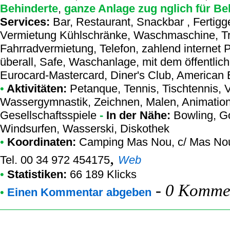
Behinderte
,
ganze Anlage zug nglich für Be
Services:
Bar, Restaurant, Snackbar , Fertigge
Vermietung Kühlschränke, Waschmaschine, Tr
Fahrradvermietung, Telefon, zahlend internet P
überall, Safe, Waschanlage, mit dem öffentlich
Eurocard-Mastercard, Diner's Club, American
•
Aktivitäten:
Petanque, Tennis, Tischtennis, Vo
Wassergymnastik, Zeichnen, Malen, Animation,
Gesellschaftsspiele
-
In der Nähe:
Bowling, Go
Windsurfen, Wasserski, Diskothek
•
Koordinaten:
Camping Mas Nou
, c/ Mas No
,
Tel. 00 34 972 454175
Web
•
Statistiken:
66 189 Klicks
-
0 Kommen
•
Einen Kommentar abgeben