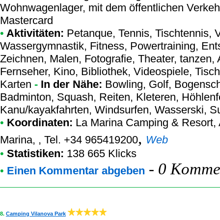
Wohnwagenlager, mit dem öffentlichen Verkehr
Mastercard
•
Aktivitäten:
Petanque, Tennis, Tischtennis, Vo
Wassergymnastik, Fitness, Powertraining, E
Zeichnen, Malen, Fotografie, Theater, tanzen,
Fernseher, Kino, Bibliothek, Videospiele, Tischf
Karten
-
In der Nähe:
Bowling, Golf, Bogensc
Badminton, Squash, Reiten, Kleteren, Höhlenf
Kanu/kayakfahrten, Windsurfen, Wasserski, Su
•
Koordinaten:
La Marina Camping & Resort
,
,
Marina, , Tel. +34 965419200
Web
•
Statistiken:
138 665 Klicks
-
0 Kommen
•
Einen Kommentar abgeben
8.
Camping Vilanova Park