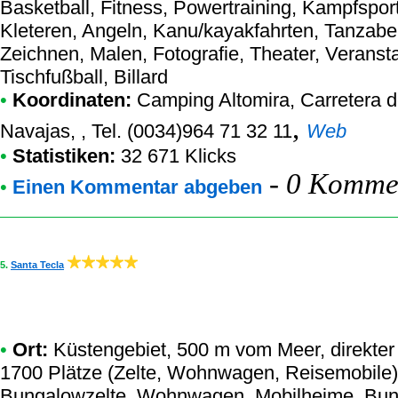
Basketball, Fitness, Powertraining, Kampfspo
Kleteren, Angeln, Kanu/kayakfahrten, Tanzab
Zeichnen, Malen, Fotografie, Theater, Veransta
Tischfußball, Billard
•
Koordinaten:
Camping Altomira
, Carretera 
,
Navajas, , Tel. (0034)964 71 32 11
Web
•
Statistiken:
32 671 Klicks
-
0 Kommen
•
Einen Kommentar abgeben
5.
Santa Tecla
•
Ort:
Küstengebiet, 500 m vom Meer, direkter 
1700 Plätze (Zelte, Wohnwagen, Reisemobile),
Bungalowzelte, Wohnwagen, Mobilheime, Bun