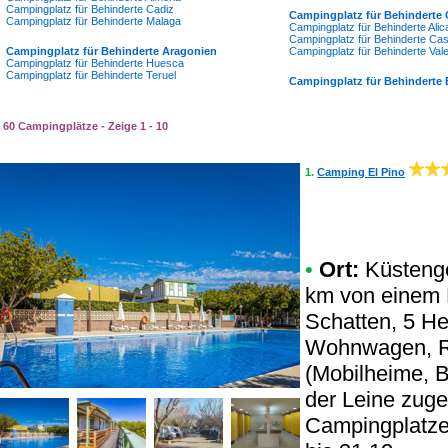
Campingplatz für Behinderte Cadiz
Campingplatz für Behinderte
Campingplatz für Behinderte Malaga
Campingplatz für Behinderte Alic
Campingplatz für Behinderte Cast
Campingplatz für Behinderte Aragonien
Campingplatz für Behinderte Val
Campingplatz für Behinderte Huesca
Campingplatz für Behinderte Teruel
Campingplatz für Behinderte
60 Campingplätze - Zeige 1 - 10
1.
Camping El Pino
•
Ort:
Küstenge
km von einem N
Schatten, 5 He
Wohnwagen, Re
(Mobilheime, 
der Leine zuge
Campingplatzes