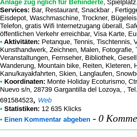
Anlage zug nglich für Behinderte
, Spielplat
Services:
Bar, Restaurant, Snackbar , Fertigge
Eisdepot, Waschmaschine, Trockner, Bügelei
Telefon, gratis Wifi Internetzugang überall, 
öffentlichen Verkehr erreichbar, Visa Karte, E
•
Aktivitäten:
Petanque, Tennis, Tischtennis, Vo
Kunsthandwerk, Zeichnen, Malen, Fotografie, 
Veranstaltungen, Fernseher, Bibliothek, Gesell
Wanderung, Mountain bike, Reiten, Kleteren, 
Kanu/kayakfahrten, Skien, Langlaufen, Snowb
•
Koordinaten:
Monte Holiday Ecoturismo
, Ct
Nuevo s/n, 28739 Gargantilla del Lozoya, , T
,
691584523
Web
•
Statistiken:
12 635 Klicks
-
0 Kommen
•
Einen Kommentar abgeben