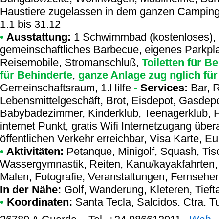
Haustiere zugelassen in dem ganzen Campingp
1.1 bis 31.12
•
Ausstattung:
1 Schwimmbad (kostenloses), g
gemeinschaftliches Barbecue, eigenes Parkpla
Reisemobile, Stromanschluß,
Toiletten für B
für Behinderte
,
ganze Anlage zug nglich für
Gemeinschaftsraum, 1.Hilfe
-
Services:
Bar, R
Lebensmittelgeschäft, Brot, Eisdepot, Gasdep
Babybadezimmer, Kinderklub, Teenagerklub, F
internet Punkt, gratis Wifi Internetzugang üb
öffentlichen Verkehr erreichbar, Visa Karte, E
•
Aktivitäten:
Petanque, Minigolf, Squash, Tisc
Wassergymnastik, Reiten, Kanu/kayakfahrten,
Malen, Fotografie, Veranstaltungen, Fernseher,
In der Nähe:
Golf, Wanderung, Kleteren, Tieft
•
Koordinaten:
Santa Tecla
, Salcidos. Ctra. T
,