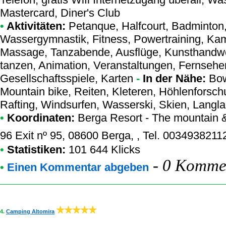
Mastercard, Diner's Club
•
Aktivitäten:
Petanque, Halfcourt, Badminton, 
Wassergymnastik, Fitness, Powertraining, Ka
Massage, Tanzabende, Ausflüge, Kunsthandwer
tanzen, Animation, Veranstaltungen, Fernseher, 
Gesellschaftsspiele, Karten
-
In der Nähe:
Bow
Mountain bike, Reiten, Kleteren, Höhlenforsc
Rafting, Windsurfen, Wasserski, Skien, Langl
•
Koordinaten:
Berga Resort - The mountain 
96 Exit nº 95, 08600 Berga, , Tel. 0034938211
•
Statistiken:
101 644 Klicks
-
0 Kommen
•
Einen Kommentar abgeben
4.
Camping Altomira