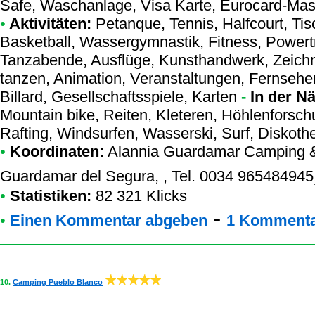
Safe, Waschanlage, Visa Karte, Eurocard-Mas
•
Aktivitäten:
Petanque, Tennis, Halfcourt, Tisc
Basketball, Wassergymnastik, Fitness, Power
Tanzabende, Ausflüge, Kunsthandwerk, Zeichne
tanzen, Animation, Veranstaltungen, Fernseher,
Billard, Gesellschaftsspiele, Karten
-
In der N
Mountain bike, Reiten, Kleteren, Höhlenforsch
Rafting, Windsurfen, Wasserski, Surf, Diskoth
•
Koordinaten:
Alannia Guardamar Camping 
Guardamar del Segura, , Tel. 0034 965484945
•
Statistiken:
82 321 Klicks
-
•
Einen Kommentar abgeben
1 Kommenta
10.
Camping Pueblo Blanco