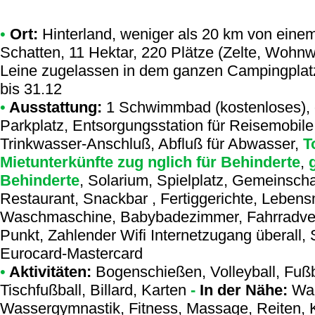
•
Ort:
Hinterland, weniger als 20 km von einem 
Schatten, 11 Hektar, 220 Plätze (Zelte, Wohn
Leine zugelassen in dem ganzen Campingplatz
bis 31.12
•
Ausstattung:
1 Schwimmbad (kostenloses), 
Parkplatz, Entsorgungsstation für Reisemobil
Trinkwasser-Anschluß, Abfluß für Abwasser,
To
Mietunterkünfte zug nglich für Behinderte
,
g
Behinderte
, Solarium, Spielplatz, Gemeinscha
Restaurant, Snackbar , Fertiggerichte, Lebensm
Waschmaschine, Babybadezimmer, Fahrradvermi
Punkt, Zahlender Wifi Internetzugang überall,
Eurocard-Mastercard
•
Aktivitäten:
Bogenschießen, Volleyball, Fußba
Tischfußball, Billard, Karten
-
In der Nähe:
Wan
Wassergymnastik, Fitness, Massage, Reiten, 