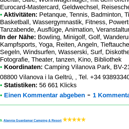
Eurocard-Mastercard, Geldwechsel, Reisesch
•
Aktivitäten:
Petanque, Tennis, Badminton, Tis
Basketball, Wassergymnastik, Fitness, Power
Tanzabende, Ausflüge, Animation, Veranstaltu
In der Nähe:
Bowling, Minigolf, Golf, Wanderu
Kampfsports, Yoga, Reiten, Angeln, Tieftauche
Segeln, Windsurfen, Wasserski, Surf, Diskoth
Fotografie, Theater, tanzen, Kino, Bibliothek
•
Koordinaten:
Camping Vilanova Park
, BV-2
08800 Vilanova i la Geltrú, , Tel. +34 9389334
•
Statistiken:
56 661 Klicks
-
•
Einen Kommentar abgeben
1 Kommenta
9.
Alannia Guardamar Camping & Resort