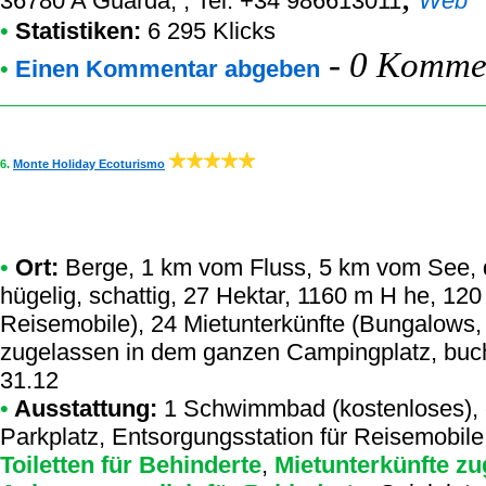
36780 A Guarda, , Tel. +34 986613011
Web
•
Statistiken:
6 295 Klicks
-
0 Kommen
•
Einen Kommentar abgeben
6.
Monte Holiday Ecoturismo
•
Ort:
Berge, 1 km vom Fluss, 5 km vom See, d
hügelig, schattig, 27 Hektar, 1160 m H he, 12
Reisemobile), 24 Mietunterkünfte (Bungalows,
zugelassen in dem ganzen Campingplatz, buche
31.12
•
Ausstattung:
1 Schwimmbad (kostenloses),
Parkplatz, Entsorgungsstation für Reisemobil
Toiletten für Behinderte
,
Mietunterkünfte zug