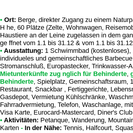
•
Ort:
Berge, direkter Zugang zu einem Naturpar
H he, 60 Plätze (Zelte, Wohnwagen, Reisemobi
Haustiere an der Leine zugelassen in dem ga
ge ffnet vom 1.1 bis 31.12 & vom 1.1 bis 31.12
•
Ausstattung:
1 Schwimmbad (kostenloses), 
individueles und gemeinschaftliches Barbecu
Stromanschluß, Europastecker, Trinkwasser-A
Mietunterkünfte zug nglich für Behinderte
,
g
Behinderte
, Spielplatz, Gemeinschaftsraum, 1
Restaurant, Snackbar , Fertiggerichte, Lebensm
Gasdepot, Vermietung Kühlschränke, Waschma
Fahrradvermietung, Telefon, Waschanlage, mit 
Visa Karte, Eurocard-Mastercard, Diner's Clu
•
Aktivitäten:
Petanque, Wanderung, Mountain 
Karten
-
In der Nähe:
Tennis, Halfcourt, Squash