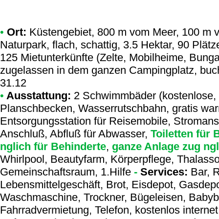
•
Ort:
Küstengebiet, 800 m vom Meer, 100 m v
Naturpark, flach, schattig, 3.5 Hektar, 90 Plä
125 Mietunterkünfte (Zelte, Mobilheime, Bunga
zugelassen in dem ganzen Campingplatz, buche
31.12
•
Ausstattung:
2 Schwimmbäder (kostenlose, g
Planschbecken, Wasserrutschbahn, gratis wa
Entsorgungsstation für Reisemobile, Stromans
Anschluß, Abfluß für Abwasser,
Toiletten für 
nglich für Behinderte
,
ganze Anlage zug ngl
Whirlpool, Beautyfarm, Körperpflege, Thalassot
Gemeinschaftsraum, 1.Hilfe
-
Services:
Bar, R
Lebensmittelgeschäft, Brot, Eisdepot, Gasdep
Waschmaschine, Trockner, Bügeleisen, Babyb
Fahrradvermietung, Telefon, kostenlos internet 