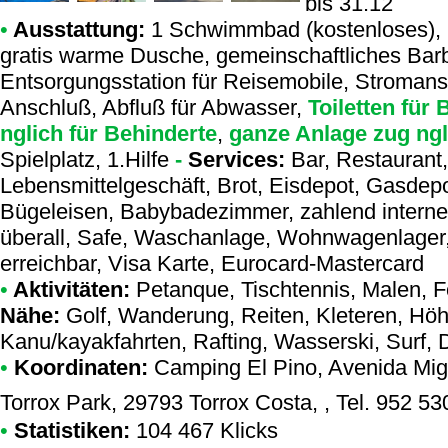
bis 31.12
•
Ausstattung:
1 Schwimmbad (kostenloses), 
gratis warme Dusche, gemeinschaftliches Barb
Entsorgungsstation für Reisemobile, Stromans
Anschluß, Abfluß für Abwasser,
Toiletten für 
nglich für Behinderte
,
ganze Anlage zug ngl
Spielplatz, 1.Hilfe
-
Services:
Bar, Restaurant,
Lebensmittelgeschäft, Brot, Eisdepot, Gasdep
Bügeleisen, Babybadezimmer, zahlend internet 
überall, Safe, Waschanlage, Wohnwagenlager, 
erreichbar, Visa Karte, Eurocard-Mastercard
•
Aktivitäten:
Petanque, Tischtennis, Malen, Fot
Nähe:
Golf, Wanderung, Reiten, Kleteren, Höh
Kanu/kayakfahrten, Rafting, Wasserski, Surf, 
•
Koordinaten:
Camping El Pino
, Avenida Mig
Torrox Park, 29793 Torrox Costa, , Tel. 952 
•
Statistiken:
104 467 Klicks