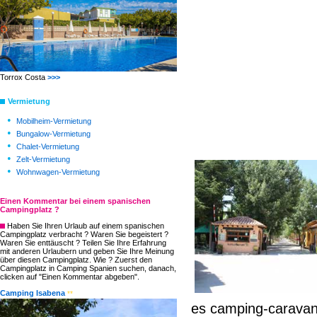
Torrox Costa
>>>
Vermietung
•
Mobilheim-Vermietung
•
Bungalow-Vermietung
•
Chalet-Vermietung
•
Zelt-Vermietung
•
Wohnwagen-Vermietung
Einen Kommentar bei einem spanischen
Campingplatz ?
Haben Sie Ihren Urlaub auf einem spanischen
Campingplatz verbracht ? Waren Sie begeistert ?
Waren Sie enttäuscht ? Teilen Sie Ihre Erfahrung
mit anderen Urlaubern und geben Sie Ihre Meinung
über diesen Campingplatz. Wie ? Zuerst den
Campingplatz in Camping Spanien suchen, danach,
clicken auf "Einen Kommentar abgeben".
Camping Isabena
**
es camping-caravani