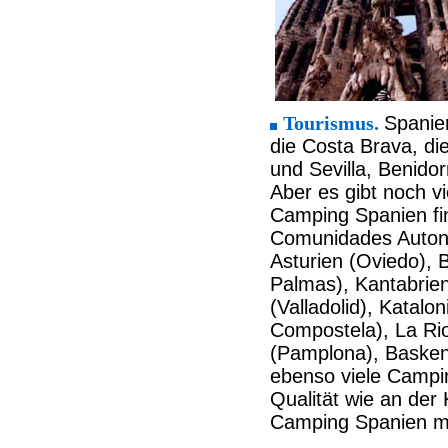
Tourismus.
Spanien
die Costa Brava, di
und Sevilla, Benido
Aber es gibt noch vi
Camping Spanien fi
Comunidades Autonom
Asturien (Oviedo), 
Palmas), Kantabrien
(Valladolid), Katal
Compostela), La Rio
(Pamplona), Baskenl
ebenso viele Campin
Qualität wie an der
Camping Spanien mac