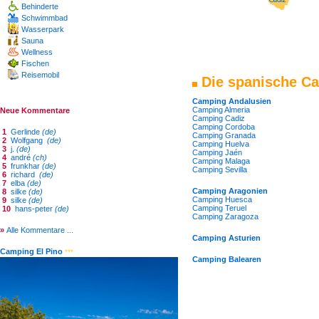
Behinderte
Schwimmbad
Wasserpark
Sauna
Wellness
Fischen
Reisemobil
Die spanische Ca
Camping Andalusien
Camping Almeria
Neue Kommentare
Camping Cadiz
Camping Cordoba
1
Gerlinde
(de)
Camping Granada
2
Wolfgang
(de)
Camping Huelva
3
j.
(de)
Camping Jaén
4
andré
(ch)
Camping Malaga
5
frunkhar
(de)
Camping Sevilla
6
richard
(de)
7
elba
(de)
Camping Aragonien
8
silke
(de)
Camping Huesca
9
silke
(de)
Camping Teruel
10
hans-peter
(de)
Camping Zaragoza
»
Alle Kommentare ...
Camping Asturien
Camping El Pino
***
Camping Balearen